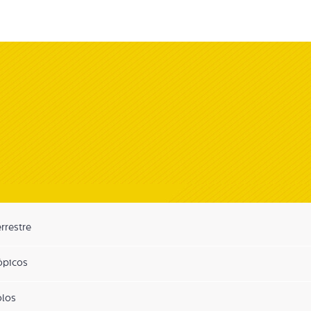
Tierra Rotación
9
10
errestre
rópicos
olos