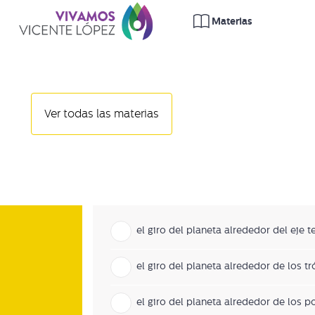
Movimientos de la 
Ver todas las materias
1
2
3
4
5
6
7
8
El movimiento de rotación es
el giro del planeta alrededor del eje t
el giro del planeta alrededor de los t
el giro del planeta alrededor de los p