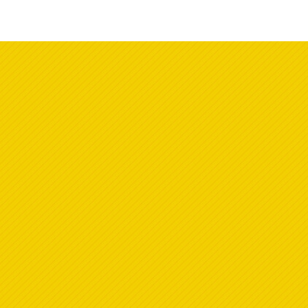
Concepto de Conjunto
Conjuntos
Conjuntos
Sistema Sexagesimal y Operaci
Introducción al Sistema Sexagesimal
Ángulos iv