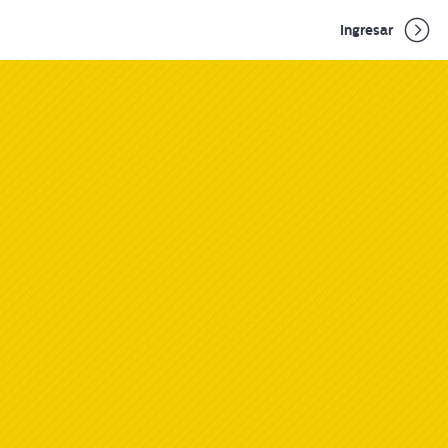
Ingresar
10:43
9 ej
ercicios
ones
11:13
10 ej
ercicios