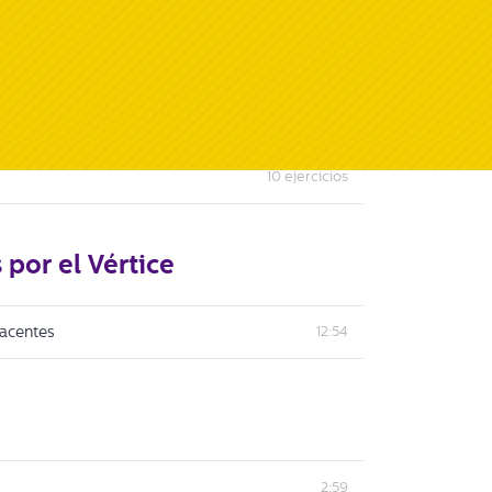
plementarios
10:32
10 ej
ercicios
por el Vértice
yacentes
12:54
2:59