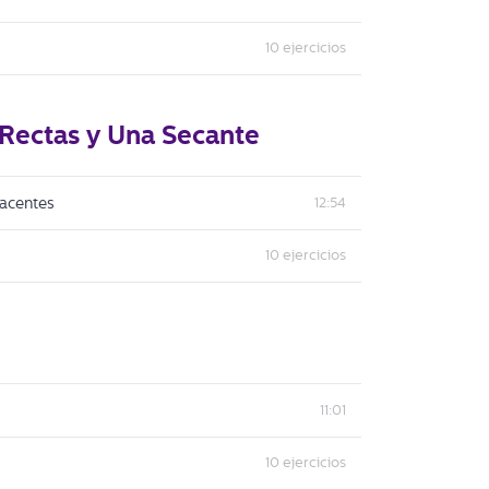
10 ej
ercicios
Rectas y Una Secante
yacentes
12:54
10 ej
ercicios
11:01
10 ej
ercicios