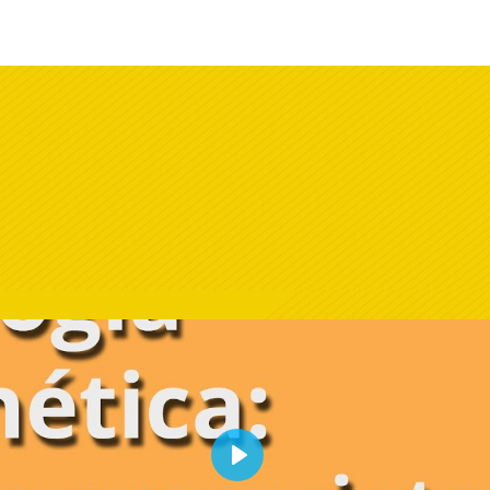
la Célula Procariota
Play