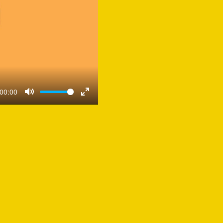
00:00
Mute
Enter
fullscreen